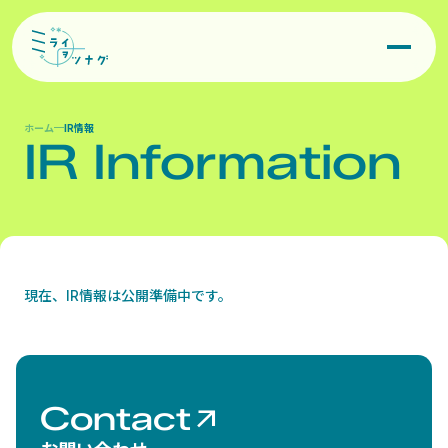
お知らせ
IR情報

事業領域
オリジナルキャラクター企画

Contact
ホーム
IR情報
IR Information
キャラクターIP商品化企画・制作
IR情報
Privacy Policy
©Miraiwotunagu, Inc.
コスチュームアイテム
現在、IR情報は公開準備中です。
Contact
