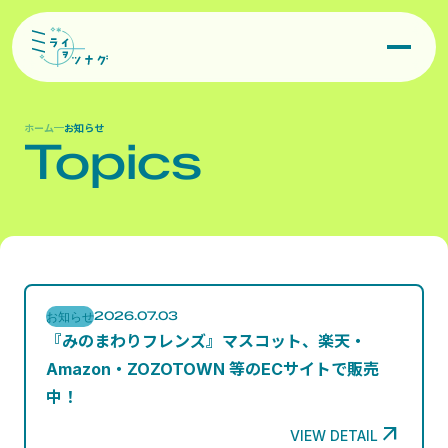
お知らせ
IR情報

事業領域
オリジナルキャラクター企画

Contact
ホーム
お知らせ
Topics
キャラクターIP商品化企画・制作
お知らせ
Privacy Policy
©Miraiwotunagu, Inc.
コスチュームアイテム
2026.07.03
お知らせ
『みのまわりフレンズ』マスコット、楽天・
Amazon・ZOZOTOWN 等のECサイトで販売
中！

VIEW DETAIL