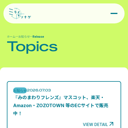
お知らせ
IR情報

事業領域
オリジナルキャラクター企画

Contact
ホーム
お知らせ
Release
Topics
キャラクターIP商品化企画・制作
Release
Privacy Policy
©Miraiwotunagu, Inc.
コスチュームアイテム
2026.07.03
お知らせ
『みのまわりフレンズ』マスコット、楽天・
Amazon・ZOZOTOWN 等のECサイトで販売
中！

VIEW DETAIL